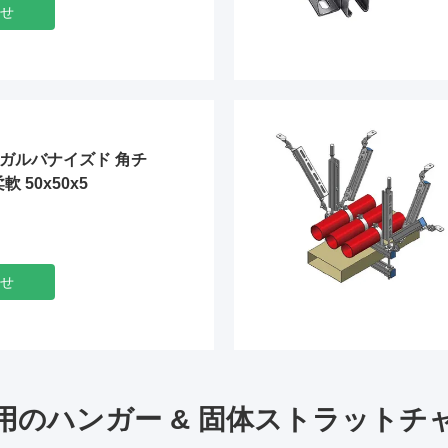
せ
ジ ガルバナイズド 角チ
 50x50x5
ム
せ
用のハンガー & 固体ストラットチ