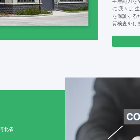
生産能力を
新,そして
に,我々は
アプローチ
を保証する
満足度を向
質検査をし
向上させ 
協力すること
,河北省