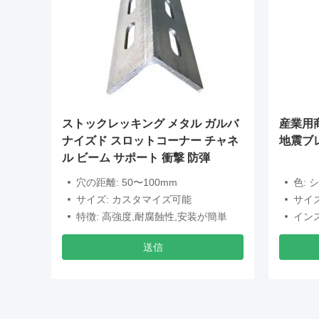
ストックレッキング メタル ガルバ
産業用
ナイズド スロットコーナー チャネ
地震ブ
ル ビーム サポート 衝撃 防弾
穴の距離: 50〜100mm
色: 
サイズ: カスタマイズ可能
サイ
特徴: 高強度,耐腐蝕性,安装が簡単
イン
送信