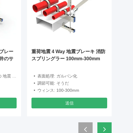
ブレー
重荷地震 4 Way 地震ブレーキ 消防
1000
井のサ
スプリングラー 100mm-300mm
レール 
地震 対応
表面処理: ガルバン化
互換性
調節可能: そうだ
体重: 
ウィンス: 100-300mm
設置方
送信