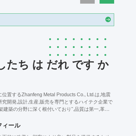
したち は だれ です か
るZhanfeng Metal Products Co., Ltd.は,地震
研究開発,設計,生産,販売を専門とするハイテク企業で
架建築の分野に深く根付いており",品質は第一,革新
う核心概念を持っています高品質で高性能な金属製品
ことに焦点を当てていますグローバル顧客に優れた製
フィール
スを提供することに コミットしています"誠実さ,革