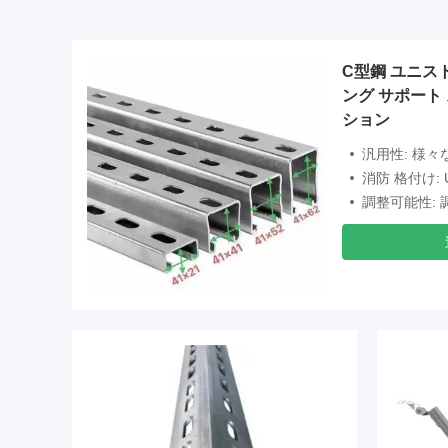
C型鋼 ユニス
ング サポート
ション
汎用性: 様々な
消防 格付け:
調整可能性: 