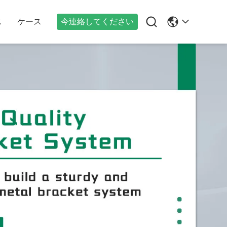

ス
ケース
今連絡してください