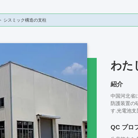
ル 鉄筋棒 L 形 ODM
わた
紹介
中国河北省に位置す
防護装置の
す.光電池支
は魂"とい
を提供する
QC プロ
品とサービ