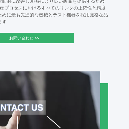
全面的に改善し,顧客により良い製品を提供するため
双方の利益"の企業精神を堅持し,顧客中心で市場志向の
,生産プロセスにおけるすべてのリンクの正確性と精度
を堅持し,継続的に製品とサービスを革新します.顧客
ために最も先進的な機械とテスト機器を採用厳格な品
上させる私たちは製品範囲を拡大し サービスの質を
ます
より良い未来を創り出すために あらゆる階層の友人と
に コミットしています ...
お問い合わせ >>