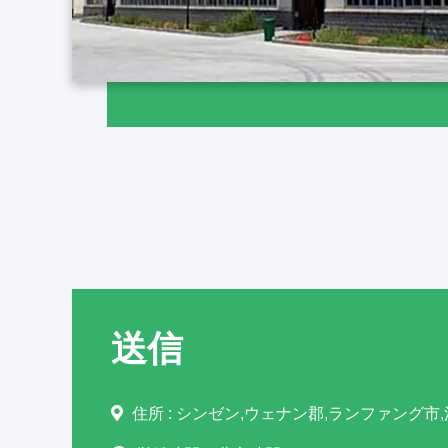
送信
住所 :
シンゼン,ウェナン郡,ランファング市