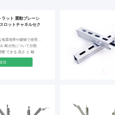
トラット 震動ブレーシ
 スロットチャネルセク
地震地帯や建物で使用できます.
 UL 耐火性について分類
調整 できる 高さ と 幅
送信