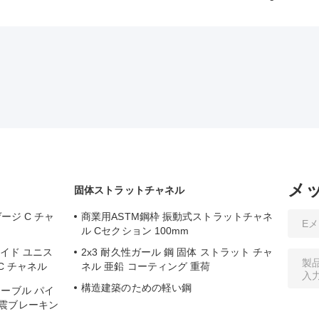
メ
固体ストラットチャネル
ージ C チャ
商業用ASTM鋼枠 振動式ストラットチャネ
ル Cセクション 100mm
ネイド ユニス
2x3 耐久性ガール 鋼 固体 ストラット チャ
C チャネル
ネル 亜鉛 コーティング 重荷
構造建築のための軽い鋼
ーブル パイ
震ブレーキン