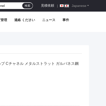
見積依頼
|
Japanese
検索
質管理
連絡 ください
ニュース
事件
 ガルブ Cチャネル メタルストラット ガルバネス鋼