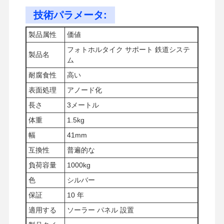
技術パラメータ:
製品属性
価値
フォトホルタイク サポート 鉄道システ
製品名
ム
耐腐食性
高い
表面処理
アノード化
長さ
3メートル
体重
1.5kg
幅
41mm
互換性
普遍的な
負荷容量
1000kg
色
シルバー
保証
10 年
家へ
製品
ビデオ
わたしたち
に つい て
適用する
ソーラー パネル 設置