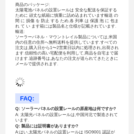
ケーブルトレイの地震支柱
商品のパッケージ:
太陽電池パネルの設置レールは 安全な配送を保証する
4 地震 防護 方法
ために 頑丈な紙箱に慎重に詰め込まれています輸送 の
間 に 損傷 を 防止 する ため,各 列車 は 保護 泡 に 包ま
れ て い ます箱には製品名と仕様が記載されています.
角ブラケット
輸送:
ソーラーパネル・マウントレイル製品については,米国
レーズウェイのケーブルトレイ
内の任意の住所へ無料送料を提供しています.すべての
注文は,購入日から1〜2営業日以内に処理され,出荷され
ケーブルバスケット用アクセサリー
ます.信頼性の高い宅配便を利用して,商品を自宅まで届
けます.追跡番号は,あなたの注文が送られてきたときに
メールで提供されます.
太陽光パネルのレールブレーキット
ソーラーマウント用アクセサリー
ソーラーマウントチャネル
FAQ:
ソーラー屋根の歩道
Q: ソーラーパネルの設置レールの原産地は何ですか?
A: 太陽光パネルの設置レールは,中国河北で製造されて
います.
Q: 製品には証明書がありますか?
A:はい,太陽光パネルの設置レールは ISO9001 認証が