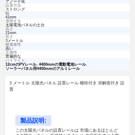
アノード化
設置方法
ストロング
幅
41mm
適用する
太陽電池パネルの土台
高さ
21mm
長さ
3メートル
耐腐食性
高い
互換性
普遍的な
ハイライト:
,
,
12cmのPVレール
4400mmの電動電池レール
ソーラーパネル用4400mmのアルミレール
3 メートル 太陽光パネル 設置レール 螺栓付き 溶解面付き 設
置
製品説明:
この太陽光パネルの設置レールは 市場にあるほとんど