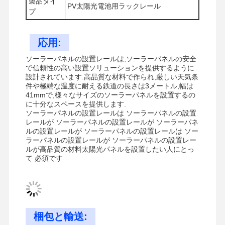
製品タイ
PV太陽光電池用ラックレール
プ
応用:
工場 ツアー
品質管理
連絡 くださ
ニュース
い
ソーラーパネルの設置レールは,ソーラーパネルの安全
で信頼性の高い設置ソリューションを提供するように
設計されています.高品質な材料で作られ,厳しい天気条
件や極端な温度に耐える鉄道の長さは3メートル,幅は
41mmで,様々なサイズのソーラーパネルを設置するの
に十分なスペースを提供します.
ソーラーパネルの設置レールは ソーラーパネルの設置
事件
レールが ソーラーパネルの設置レールが ソーラーパネ
ルの設置レールが ソーラーパネルの設置レールは ソー
ラーパネルの設置レールが ソーラーパネルの設置レー
震動用のハンガー
ルが高品質の材料太陽光パネルを設置したい人にとっ
て 必須です
固体ストラットチャネル
角チャネルビーム
管の地震補強装置
梱包と輸送: