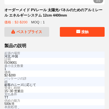
2/2
オーダーメイド PVレール 太陽光パネルのためのアルミレー
ル エネルギーシステム 12cm 4400mm
価格：$2-$200
MOQ：1
ベストプライス
接触
製品の説明
起源の場所
河北,中国
証明
ISO9001
最小注文数量
1
価格
$2-$200
パッケージの詳
細
顧客のニーズに応じて
受渡し時間
15~30 営業日
支払条件
TT
供給の能力
500t/月
表面処理