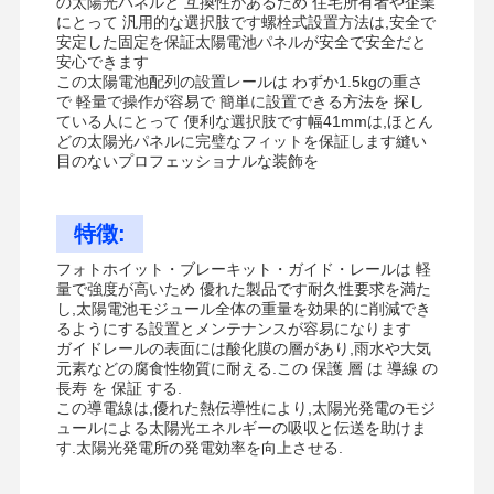
の太陽光パネルと 互換性があるため 住宅所有者や企業
にとって 汎用的な選択肢です螺栓式設置方法は,安全で
安定した固定を保証太陽電池パネルが安全で安全だと
安心できます
この太陽電池配列の設置レールは わずか1.5kgの重さ
で 軽量で操作が容易で 簡単に設置できる方法を 探し
ている人にとって 便利な選択肢です幅41mmは,ほとん
どの太陽光パネルに完璧なフィットを保証します縫い
目のないプロフェッショナルな装飾を
特徴:
フォトホイット・ブレーキット・ガイド・レールは 軽
量で強度が高いため 優れた製品です耐久性要求を満た
し,太陽電池モジュール全体の重量を効果的に削減でき
るようにする設置とメンテナンスが容易になります
ガイドレールの表面には酸化膜の層があり,雨水や大気
元素などの腐食性物質に耐える.この 保護 層 は 導線 の
長寿 を 保証 する.
この導電線は,優れた熱伝導性により,太陽光発電のモジ
ュールによる太陽光エネルギーの吸収と伝送を助けま
す.太陽光発電所の発電効率を向上させる.