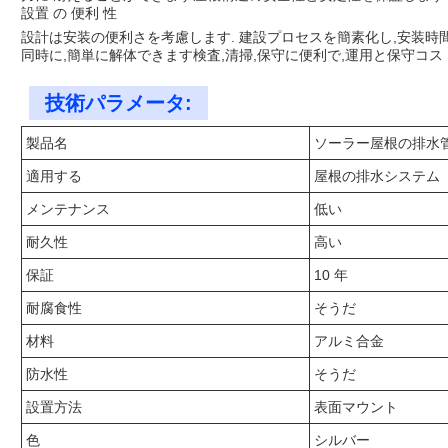
設置 の 便利 性
設計は安装の便利さを考慮します. 建設プロセスを簡素化し,安装時
同時に,簡単に解体できます検査,清掃,保守に便利で,運用と保守コス
技術パラメータ:
製品名
ソーラー屋根の排水
適用する
屋根の排水システム
メンテナンス
低い
耐久性
高い
保証
10 年
耐腐食性
そうだ
材料
アルミ合金
防水性
そうだ
設置方法
表面マウント
色
シルバー