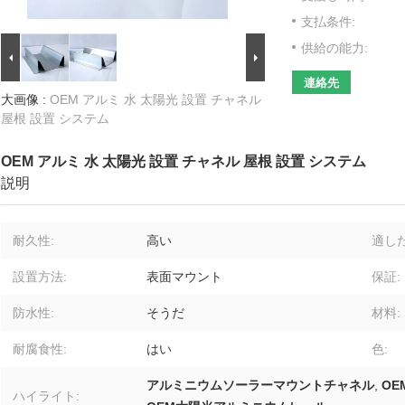
支払条件:
供給の能力:
連絡先
大画像 :
OEM アルミ 水 太陽光 設置 チャネル
屋根 設置 システム
OEM アルミ 水 太陽光 設置 チャネル 屋根 設置 システム
説明
耐久性:
高い
適した
設置方法:
表面マウント
保証:
防水性:
そうだ
材料:
耐腐食性:
はい
色:
アルミニウムソーラーマウントチャネル
,
OE
ハイライト: