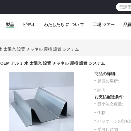
製品
ビデオ
わたしたち に つい て
工場 ツアー
品
 水 太陽光 設置 チャネル 屋根 設置 システム
OEM アルミ 水 太陽光 設置 チャネル 屋根 設置 システム
商品の詳細:
起源の場所:
証明:
お支払配送条件:
最小注文数量:
価格:
パッケージの詳細
受渡し時間: