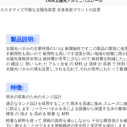
OEM太陽光アルミニウムレール
カスタマイズ可能な太陽光装置 水道表面マウントの設置
製品説明:
太陽光パネルの主要特徴の1つは 耐腐蝕性ですこの製品の製造に使
す耐用性も高いので 耐用性も高いです湿度が高い地域や頻繁に雨が
太陽光屋根排水管は 維持費が非常に少ないので 維持費を削減した
の 建設 に 用い られ た アルミ合金 の 材料 は 清掃 が 容易 で,特
太陽光パネルの溝を設置し,それを忘れて,それが長年にわたって最
特徴:
雨水の収集のためのタンク設計
適正なタンク設計を採用することで,雨水を迅速に集め,スムーズに
に防止します.ソーラーパネルを水による損傷から保護する水の蓄
構造 の 強さ を 高める 軽量 な 材料
軽量な材料を使って 屋根の負荷を減らしながら 十分な構造強さを確
力に 耐えることができます屋根構造の安全性と安定性を保証します