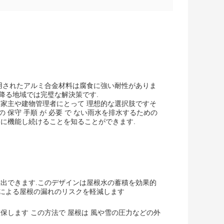
用されたアルミ合金材料は腐食に強い耐性がありま
降る地域では完璧な解決策です.
い家主や建物管理者にとって 理想的な選択肢ですそ
別 の 保守 手順 が 必要 で ない雨水を排水するための
適に機能し続けることを知ることができます.
放出できます.このデザインは屋根水の蓄積を効果的
積による屋根の漏れのリスクを軽減します
保します この方法で 屋根は 風や雪の圧力などの外
.