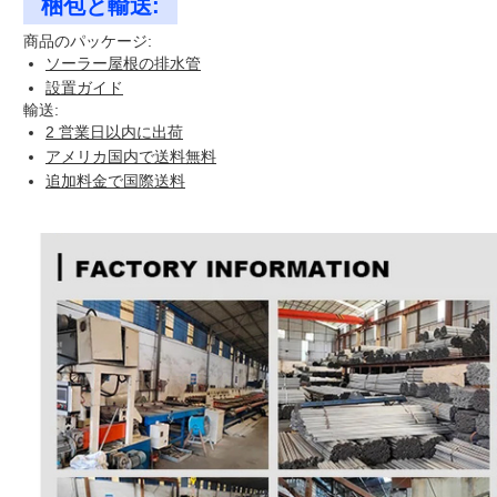
梱包と輸送:
商品のパッケージ:
ソーラー屋根の排水管
設置ガイド
輸送:
2 営業日以内に出荷
アメリカ国内で送料無料
追加料金で国際送料