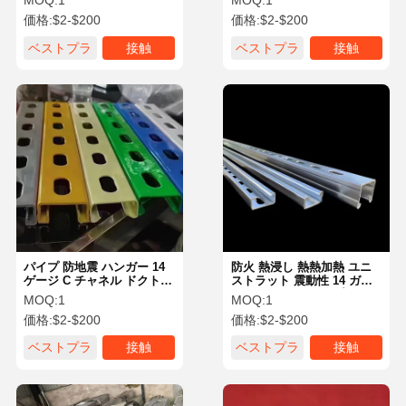
MOQ:
1
MOQ:
1
ング
震耐性
価格:
$2-$200
価格:
$2-$200
ベストプラ
接触
ベストプラ
接触
イス
イス
パイプ 防地震 ハンガー 14
防火 熱浸し 熱熱加熱 ユニ
ゲージ C チャネル ドクトワ
ストラット 震動性 14 ガー
ーク HVAC
ジ C チャネル パイプ サポ
MOQ:
1
MOQ:
1
ート
価格:
$2-$200
価格:
$2-$200
ベストプラ
接触
ベストプラ
接触
イス
イス