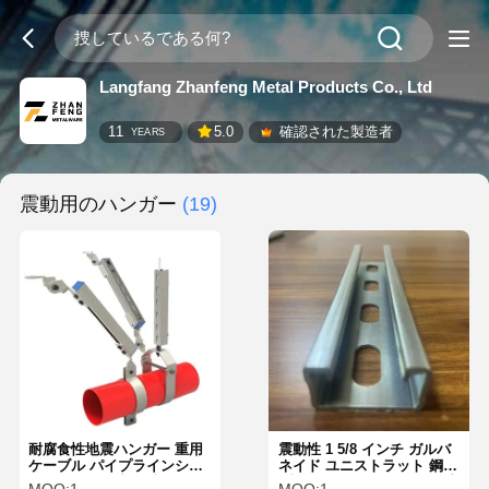
Langfang Zhanfeng Metal Products Co., Ltd
11
5.0
確認された製造者
YEARS
震動用のハンガー
(19)
耐腐食性地震ハンガー 重用
震動性 1 5/8 インチ ガルバ
ケーブル パイプラインシス
ネイド ユニストラット 鋼筋
テムのための地震ブレーキ
ブレーキット C チャネル 地