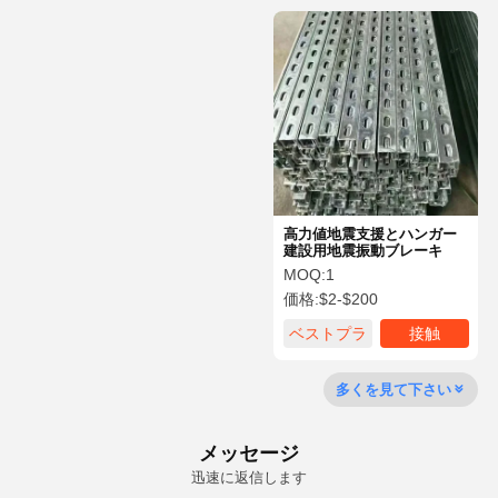
高力値地震支援とハンガー
建設用地震振動ブレーキ
MOQ:
1
価格:
$2-$200
ベストプラ
接触
イス
多くを見て下さい
メッセージ
迅速に返信します