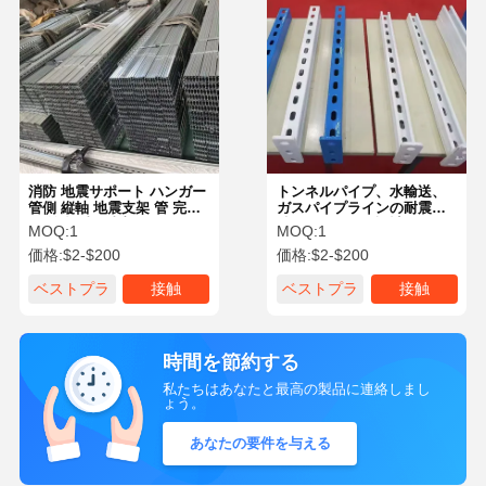
消防 地震サポート ハンガー
トンネルパイプ、水輸送、
管側 縦軸 地震支架 管 完成
ガスパイプラインの耐震支
品 統合 地震支架
持とハンガーの設計
MOQ:
1
MOQ:
1
価格:
$2-$200
価格:
$2-$200
ベストプラ
接触
ベストプラ
接触
イス
イス
時間を節約する
私たちはあなたと最高の製品に連絡しまし
ょう。
あなたの要件を与える